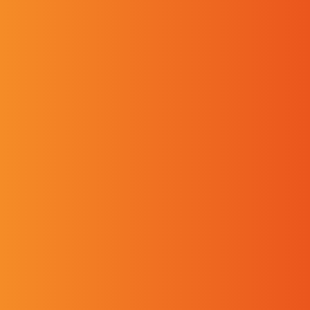
Nos agences
Service souhaité
Êtes-vous ?
Un professionnel
Un individu
Votre demande