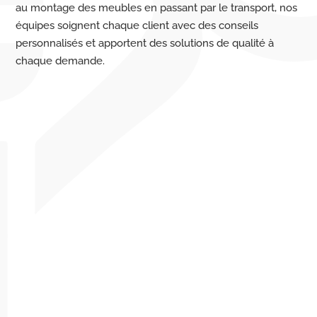
au montage des meubles en passant par le transport, nos
équipes soignent chaque client avec des conseils
personnalisés et apportent des solutions de qualité à
chaque demande.
L’exigence suisse au service
de nos clients
Des déménageurs polyvalents
Des experts du marché suisse pour vous
conseiller
Une protection adaptée et sécurisée à tous
vos biens de valeur et vos meubles à Genève
et dans le canton de Vaud
Le respect absolu de la confidentialité de nos