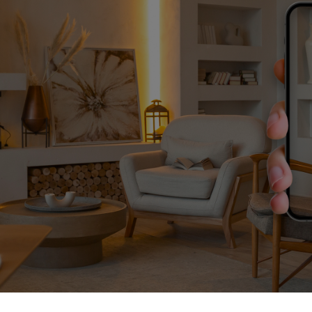
visite virtuelle
Pelichet innove en permanence et utilise les technologies
les plus abouties pour faciliter votre déménagement.
Grâce à la visite technique virtuelle de votre domicile,
nous évaluons le volume de vos effets personnels,
vérifions les accès et planifions l’emballage et le
déménagement de vos objets sensibles.
Notre gamme d’outils pratiques accessibles en ligne vous
permet de retrouver sur votre espace personnel toutes
les informations clés liées à votre déménagement
(localisation de vos biens, documentation, etc.).