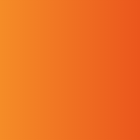
Pelichet NLC SA
Chemin de Grenet 25
CH 1214 Vernier Suisse
Prénom
Nom
Téléphone
E-mail