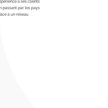
érience à ses clients
n passant par les pays
râce à un réseau
mme
s déménageurs
l’étranger
les douanières
s vos objets de
par nos équipes
coûts et la