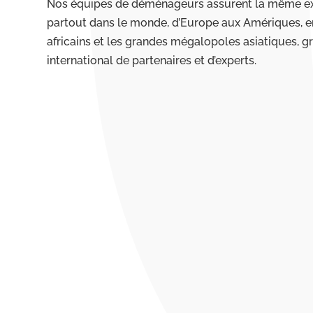
Nos équipes de déménageurs assurent la même exp
partout dans le monde, d’Europe aux Amériques, e
africains et les grandes mégalopoles asiatiques, g
international de partenaires et d’experts.
Des prestations haut de ga
Vos effets pris en charge de A à Z par no
Des emballages spécialement conçus pour 
Adaptation aux normes locales et aux règ
Une protection adaptée et sécurisée à tou
valeur
Une logistique administrative 100% gérée 
Solutions de groupage pour optimiser les 