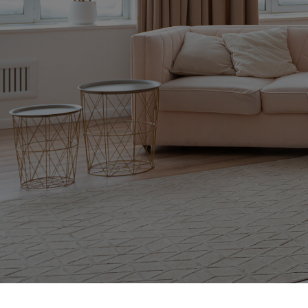
visite virtuelle
Pelichet innove en permanence et utilise les techn
pour faciliter votre déménagement international.
Grâce à la visite technique virtuelle de votre dom
de vos effets personnels, vérifions les accès et plan
déménagement de vos objets sensibles.
Notre gamme d’outils pratiques accessibles en li
sur votre espace personnel toutes les informations 
déménagement à l’étranger (localisation de vos bie