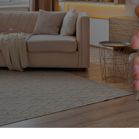
ologies les plus abouties
icile, nous évaluons le volume
ifions l’emballage et le
gne vous permet de retrouver
clés liées à votre
ns, documentation, etc.).