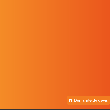
J'ai lu et j'accepte la
politique de
confidentialité
du site.
Demande de devis