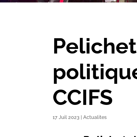
Peliche
politiq
CCIFS
17 Juil 2023
|
Actualites