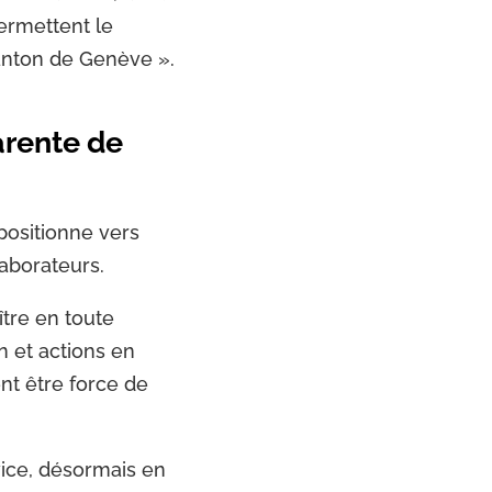
permettent le
canton de Genève ».
arente de
positionne vers
laborateurs.
tre en toute
en et actions en
nt être force de
vice, désormais en