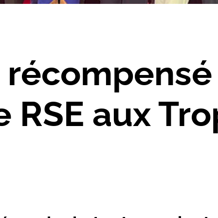
t récompensé 
ue RSE aux Tr